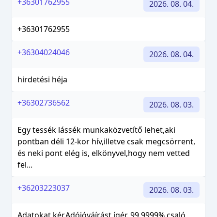
+36301762955
2026. 08. 04.
+36301762955
+36304024046
2026. 08. 04.
hirdetési héja
+36302736562
2026. 08. 03.
Egy tessék lássék munkaközvetítő lehet,aki
pontban déli 12-kor hív,illetve csak megcsörrent,
és neki pont elég is, elkönyvel,hogy nem vetted
fel...
+36203223037
2026. 08. 03.
Adatokat kér.Adójóváírást ígér. 99.9999% csaló