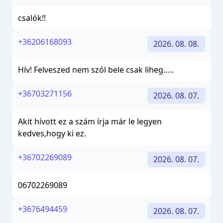
csalók!!
+36206168093
2026. 08. 08.
Hív! Felveszed nem szól bele csak liheg…..
+36703271156
2026. 08. 07.
Akit hívott ez a szám írja már le legyen
kedves,hogy ki ez.
+36702269089
2026. 08. 07.
06702269089
+3676494459
2026. 08. 07.