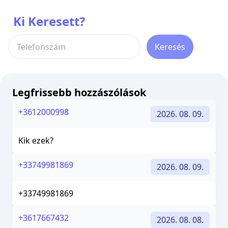
Ki Keresett?
Keresés
Legfrissebb hozzászólások
+3612000998
2026. 08. 09.
Kik ezek?
+33749981869
2026. 08. 09.
+33749981869
+3617667432
2026. 08. 08.