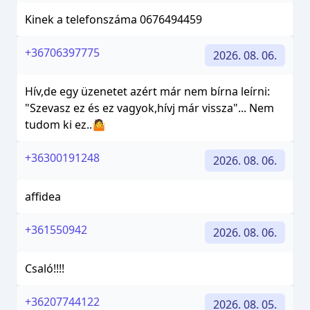
Kinek a telefonszáma 0676494459
+36706397775
2026. 08. 06.
Hív,de egy üzenetet azért már nem bírna leírni:
"Szevasz ez és ez vagyok,hívj már vissza"... Nem
tudom ki ez..🤷
+36300191248
2026. 08. 06.
affidea
+361550942
2026. 08. 06.
Csaló!!!!
+36207744122
2026. 08. 05.