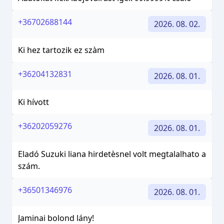
+36702688144
2026. 08. 02.
Ki hez tartozik ez szàm
+36204132831
2026. 08. 01.
Ki hívott
+36202059276
2026. 08. 01.
Eladó Suzuki liana hirdetèsnel volt megtalalhato a
szám.
+36501346976
2026. 08. 01.
Jaminai bolond lány!