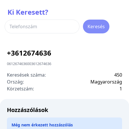
Ki Keresett?
Keresés
+
3612674636
0612674636
00
3612674636
Keresések száma:
450
Ország:
Magyarország
Körzetszám:
1
Hozzászólások
Még nem érkezett hozzászólás