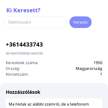
Ki Keresett?
Keresés
+
3614433743
0614433743
00
3614433743
Keresések száma:
1950
Ország:
Magyarország
Körzetszám:
1
Hozzászólások
Ma hívtak az alábbi számról, de a telefonom