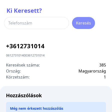
Ki Keresett?
Keresés
+
3612731014
0612731014
00
3612731014
Keresések száma:
385
Ország:
Magyarország
Körzetszám:
1
Hozzászólások
Még nem érkezett hozzászólás