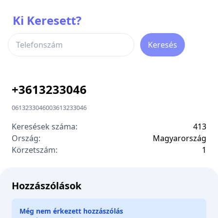
Ki Keresett?
Keresés
+
3613233046
0613233046
00
3613233046
Keresések száma:
413
Ország:
Magyarország
Körzetszám:
1
Hozzászólások
Még nem érkezett hozzászólás