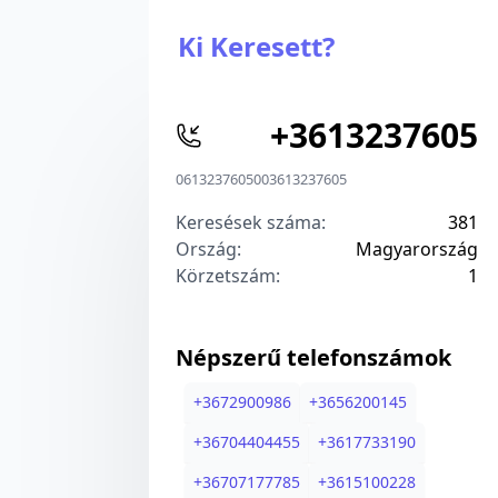
Ki Keresett?
+
3613237605
0613237605
00
3613237605
Keresések száma:
381
Ország:
Magyarország
Körzetszám:
1
Népszerű telefonszámok
+
3672900986
+
3656200145
+
36704404455
+
3617733190
+
36707177785
+
3615100228