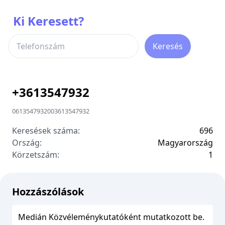
Ki Keresett?
Keresés
+
3613547932
0613547932
00
3613547932
Keresések száma:
696
Ország:
Magyarország
Körzetszám:
1
Hozzászólások
Medián Közvéleménykutatóként mutatkozott be.