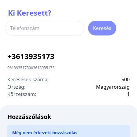
Ki Keresett?
Keresés
+
3613935173
0613935173
00
3613935173
Keresések száma:
500
Ország:
Magyarország
Körzetszám:
1
Hozzászólások
Még nem érkezett hozzászólás