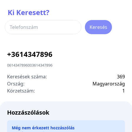
Ki Keresett?
Keresés
+
3614347896
0614347896
00
3614347896
Keresések száma:
369
Ország:
Magyarország
Körzetszám:
1
Hozzászólások
Még nem érkezett hozzászólás