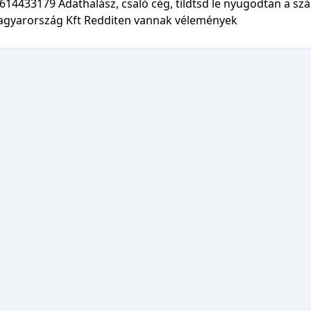
614433179 Adathalász, csaló cég, tildtsd le nyugodtan a sz
gyarország Kft Redditen vannak vélemények