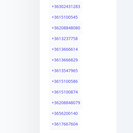
+
36302431283
+
3615100545
+
36208848080
+
3613237758
+
3613666614
+
3613666829
+
3613547965
+
3615100586
+
3615100874
+
36208848079
+
3656200140
+
3617667604