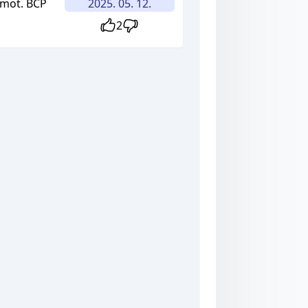
ámot. BCP
2025. 05. 12.
2