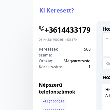
Ki Keresett?
+
3614433179
Hoz
0614433179
00
3614433179
Keresések
580
száma:
Ország:
Magyarország
Körzetszám:
1
Ho
Népszerű
Hi
telefonszámok
A 
+
3672900986