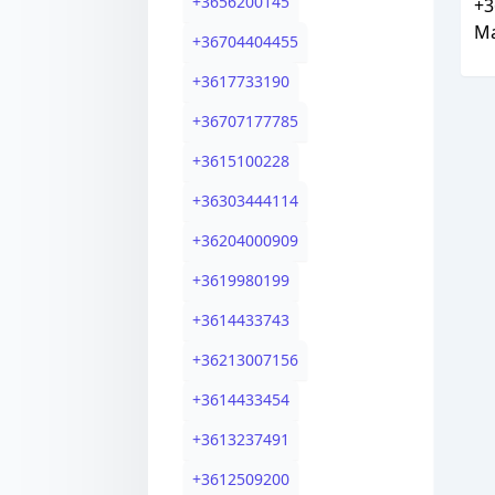
+
3656200145
+3
Ma
+
36704404455
+
3617733190
+
36707177785
+
3615100228
+
36303444114
+
36204000909
+
3619980199
+
3614433743
+
36213007156
+
3614433454
+
3613237491
+
3612509200