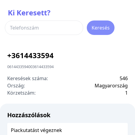
Ki Keresett?
Keresés
+
3614433594
0614433594
00
3614433594
Keresések száma:
546
Ország:
Magyarország
Körzetszám:
1
Hozzászólások
Piackutatást végeznek