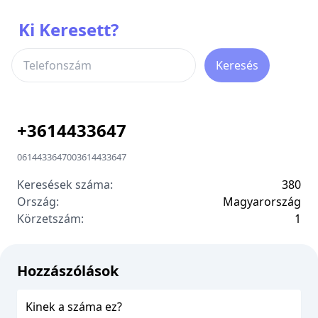
Ki Keresett?
Keresés
+
3614433647
0614433647
00
3614433647
Keresések száma:
380
Ország:
Magyarország
Körzetszám:
1
Hozzászólások
Kinek a száma ez?