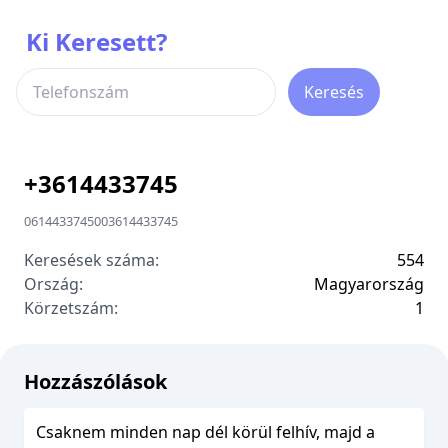
Ki Keresett?
Keresés
+
3614433745
0614433745
00
3614433745
Keresések száma:
554
Ország:
Magyarország
Körzetszám:
1
Hozzászólások
Csaknem minden nap dél körül felhív, majd a