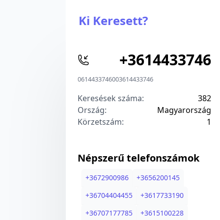
Ki Keresett?
+
3614433746
0614433746
00
3614433746
Keresések száma:
382
Ország:
Magyarország
Körzetszám:
1
Népszerű telefonszámok
+
3672900986
+
3656200145
+
36704404455
+
3617733190
+
36707177785
+
3615100228