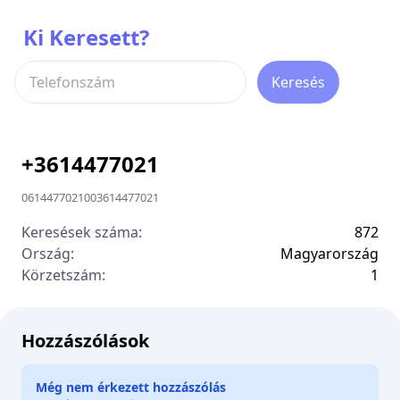
Ki Keresett?
Keresés
+
3614477021
0614477021
00
3614477021
Keresések száma:
872
Ország:
Magyarország
Körzetszám:
1
Hozzászólások
Még nem érkezett hozzászólás