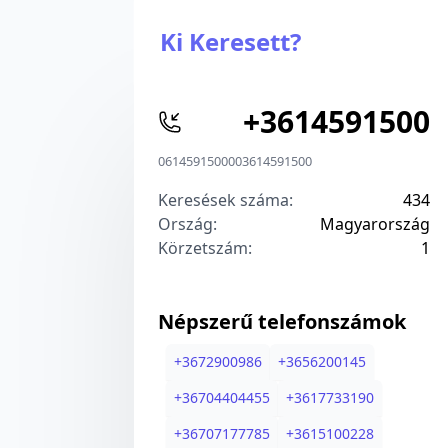
Ki Keresett?
+
3614591500
0614591500
00
3614591500
Keresések száma:
434
Ország:
Magyarország
Körzetszám:
1
Népszerű telefonszámok
+
3672900986
+
3656200145
+
36704404455
+
3617733190
+
36707177785
+
3615100228