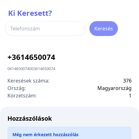
Ki Keresett?
Keresés
+
3614650074
0614650074
00
3614650074
Keresések száma:
376
Ország:
Magyarország
Körzetszám:
1
Hozzászólások
Még nem érkezett hozzászólás