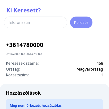
Ki Keresett?
Keresés
+
3614780000
0614780000
00
3614780000
Keresések száma:
458
Ország:
Magyarország
Körzetszám:
1
Hozzászólások
Még nem érkezett hozzászólás