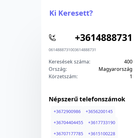
Ki Keresett?
+
3614888731
0614888731
00
3614888731
Keresések száma:
400
Ország:
Magyarország
Körzetszám:
1
Népszerű telefonszámok
+
3672900986
+
3656200145
+
36704404455
+
3617733190
+
36707177785
+
3615100228