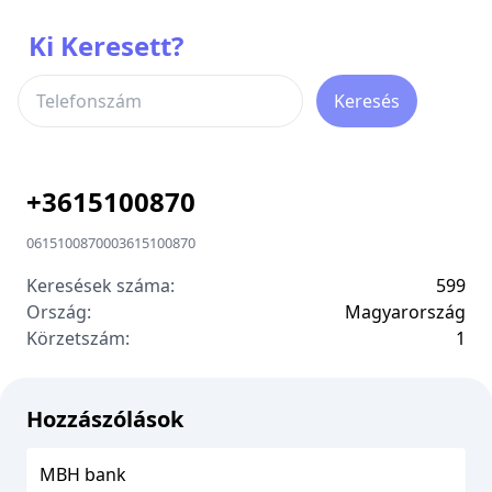
Ki Keresett?
Keresés
+
3615100870
0615100870
00
3615100870
Keresések száma:
599
Ország:
Magyarország
Körzetszám:
1
Hozzászólások
MBH bank