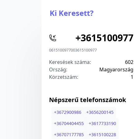
Ki Keresett?
+
3615100977
0615100977
00
3615100977
Keresések száma:
602
Ország:
Magyarország
Körzetszám:
1
Népszerű telefonszámok
+
3672900986
+
3656200145
+
36704404455
+
3617733190
+
36707177785
+
3615100228