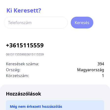
Ki Keresett?
Keresés
+
3615115559
0615115559
00
3615115559
Keresések száma:
394
Ország:
Magyarország
Körzetszám:
1
Hozzászólások
Még nem érkezett hozzászólás