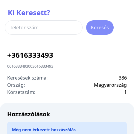
Ki Keresett?
Keresés
+
3616333493
0616333493
00
3616333493
Keresések száma:
386
Ország:
Magyarország
Körzetszám:
1
Hozzászólások
Még nem érkezett hozzászólás