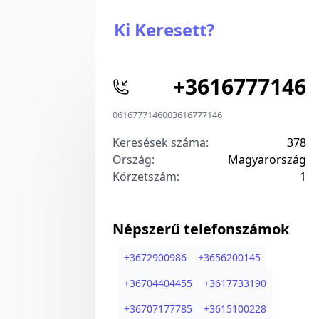
Ki Keresett?
+
3616777146
0616777146
00
3616777146
Keresések száma:
378
Ország:
Magyarország
Körzetszám:
1
Népszerű telefonszámok
+
3672900986
+
3656200145
+
36704404455
+
3617733190
+
36707177785
+
3615100228