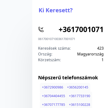
Ki Keresett?
+
3617001071
0617001071
00
3617001071
Keresések száma:
423
Ország:
Magyarország
Körzetszám:
1
Népszerű telefonszámok
+
3672900986
+
3656200145
+
36704404455
+
3617733190
+
36707177785
+
3615100228