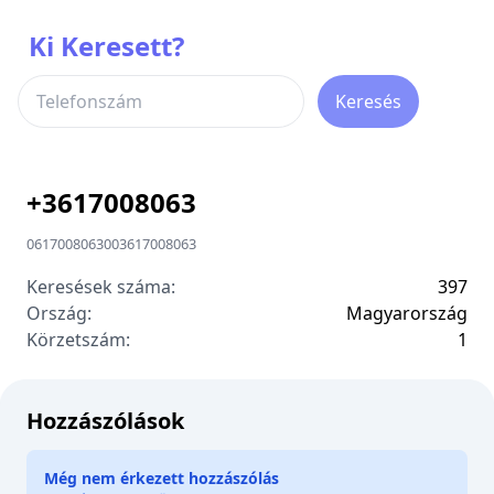
Ki Keresett?
Keresés
+
3617008063
0617008063
00
3617008063
Keresések száma:
397
Ország:
Magyarország
Körzetszám:
1
Hozzászólások
Még nem érkezett hozzászólás