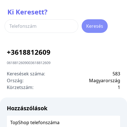
Ki Keresett?
Keresés
+
3618812609
0618812609
00
3618812609
Keresések száma:
583
Ország:
Magyarország
Körzetszám:
1
Hozzászólások
TopShop telefonszáma