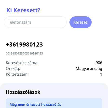
Ki Keresett?
Keresés
+
3619980123
0619980123
00
3619980123
Keresések száma:
906
Ország:
Magyarország
Körzetszám:
1
Hozzászólások
Még nem érkezett hozzászólás