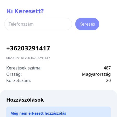
Ki Keresett?
Keresés
+
36203291417
06203291417
00
36203291417
Keresések száma:
487
Ország:
Magyarország
Körzetszám:
2
0
Hozzászólások
Még nem érkezett hozzászólás