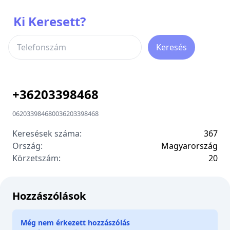
Ki Keresett?
Keresés
+
36203398468
06203398468
00
36203398468
Keresések száma:
367
Ország:
Magyarország
Körzetszám:
2
0
Hozzászólások
Még nem érkezett hozzászólás