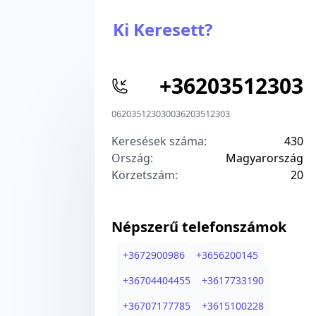
Ki Keresett?
+
36203512303
06203512303
00
36203512303
Keresések száma:
430
Ország:
Magyarország
Körzetszám:
2
0
Népszerű telefonszámok
+
3672900986
+
3656200145
+
36704404455
+
3617733190
+
36707177785
+
3615100228