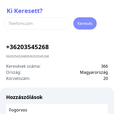
Ki Keresett?
Keresés
+
36203545268
06203545268
00
36203545268
Keresések száma:
366
Ország:
Magyarország
Körzetszám:
2
0
Hozzászólások
Fogorvos