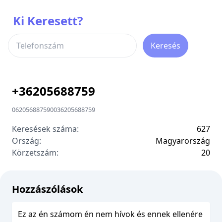
Ki Keresett?
Keresés
+
36205688759
06205688759
00
36205688759
Keresések száma:
627
Ország:
Magyarország
Körzetszám:
2
0
Hozzászólások
Ez az én számom én nem hívok és ennek ellenére