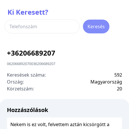
Ki Keresett?
Keresés
+
36206689207
06206689207
00
36206689207
Keresések száma:
592
Ország:
Magyarország
Körzetszám:
2
0
Hozzászólások
Nekem is ez volt, felvettem aztán kicsörgött a