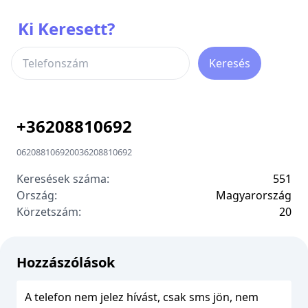
Ki Keresett?
Keresés
+
36208810692
06208810692
00
36208810692
Keresések száma:
551
Ország:
Magyarország
Körzetszám:
2
0
Hozzászólások
A telefon nem jelez hívást, csak sms jön, nem