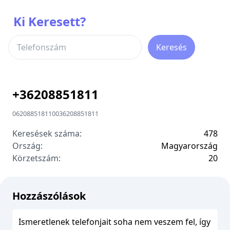
Ki Keresett?
Keresés
+
36208851811
06208851811
00
36208851811
Keresések száma:
478
Ország:
Magyarország
Körzetszám:
2
0
Hozzászólások
Ismeretlenek telefonjait soha nem veszem fel, így