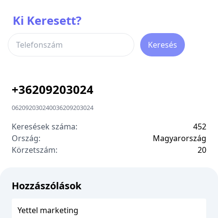
Ki Keresett?
Keresés
+
36209203024
06209203024
00
36209203024
Keresések száma:
452
Ország:
Magyarország
Körzetszám:
2
0
Hozzászólások
Yettel marketing