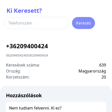
Ki Keresett?
Keresés
+
36209400424
06209400424
00
36209400424
Keresések száma:
639
Ország:
Magyarország
Körzetszám:
2
0
Hozzászólások
Nem tudtam felvenni. Ki ez?