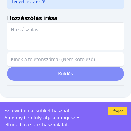
Legyél te az első!
Hozzászólás írása
Küldés
Ez a weboldal sütiket használ.
Elfogad
Kezdőlap
Kapcsolat
Személyes Adatok
Telefonszámok
Amennyiben folytatja a böngészést
Védelme
elfogadja a sütik használatát.