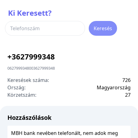
Ki Keresett?
Keresés
+
3627999348
0627999348
00
3627999348
Keresések száma:
726
Ország:
Magyarország
Körzetszám:
2
7
Hozzászólások
MBH bank nevében telefonált, nem adok meg