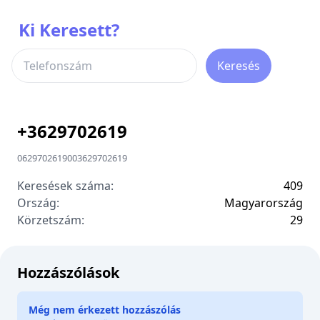
Ki Keresett?
Keresés
+
3629702619
0629702619
00
3629702619
Keresések száma:
409
Ország:
Magyarország
Körzetszám:
2
9
Hozzászólások
Még nem érkezett hozzászólás