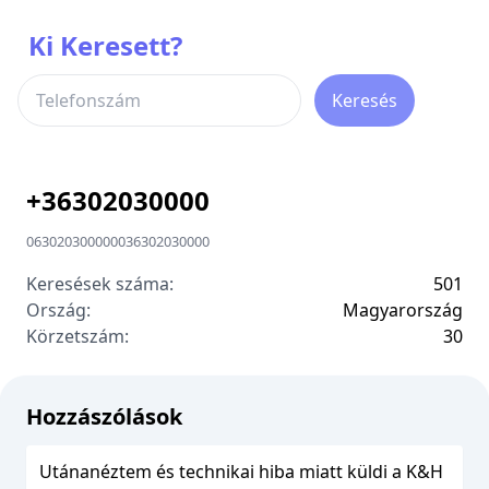
Ki Keresett?
Keresés
+
36302030000
06302030000
00
36302030000
Keresések száma:
501
Ország:
Magyarország
Körzetszám:
3
0
Hozzászólások
Utánanéztem és technikai hiba miatt küldi a K&H