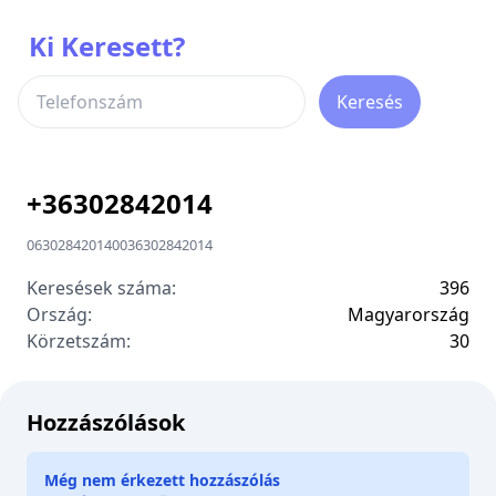
Ki Keresett?
Keresés
+
36302842014
06302842014
00
36302842014
Keresések száma:
396
Ország:
Magyarország
Körzetszám:
3
0
Hozzászólások
Még nem érkezett hozzászólás