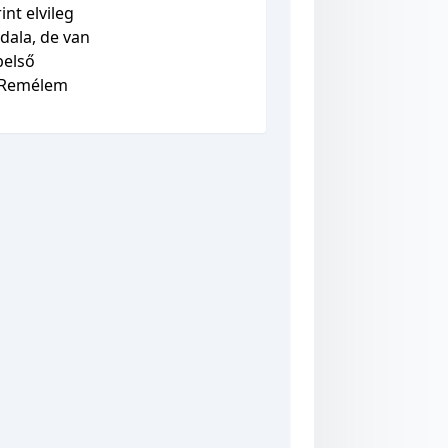
nt elvileg
dala, de van
belső
. Remélem