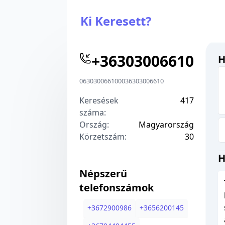
Ki Keresett?
+
36303006610
H
06303006610
00
36303006610
Keresések
417
száma:
Ország:
Magyarország
Körzetszám:
3
0
H
Népszerű
telefonszámok
+
3672900986
+
3656200145