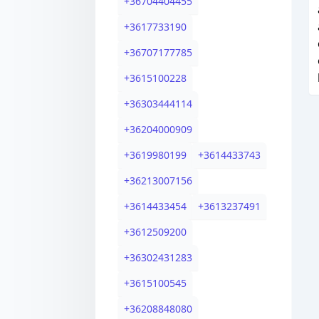
+
36704404455
+
3617733190
+
36707177785
+
3615100228
+
36303444114
+
36204000909
+
3619980199
+
3614433743
+
36213007156
+
3614433454
+
3613237491
+
3612509200
+
36302431283
+
3615100545
+
36208848080