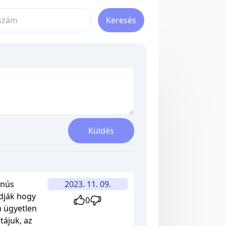
Keresés
Küldés
anús
2023. 11. 09.
udják hogy
0
n ügyetlen
tájuk, az