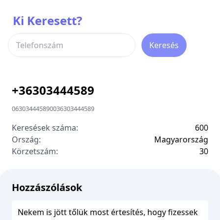
Ki Keresett?
Keresés
+
36303444589
06303444589
00
36303444589
Keresések száma:
600
Ország:
Magyarország
Körzetszám:
3
0
Hozzászólások
Nekem is jött tőlük most értesítés, hogy fizessek