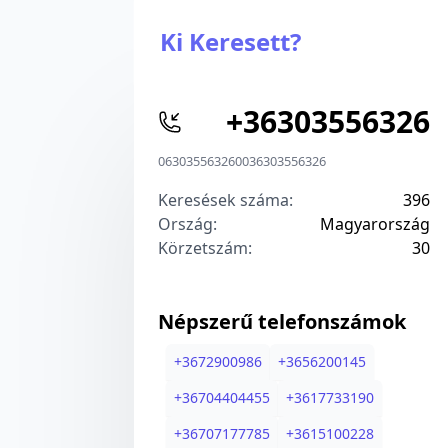
Ki Keresett?
+
36303556326
06303556326
00
36303556326
Keresések száma:
396
Ország:
Magyarország
Körzetszám:
3
0
Népszerű telefonszámok
+
3672900986
+
3656200145
+
36704404455
+
3617733190
+
36707177785
+
3615100228