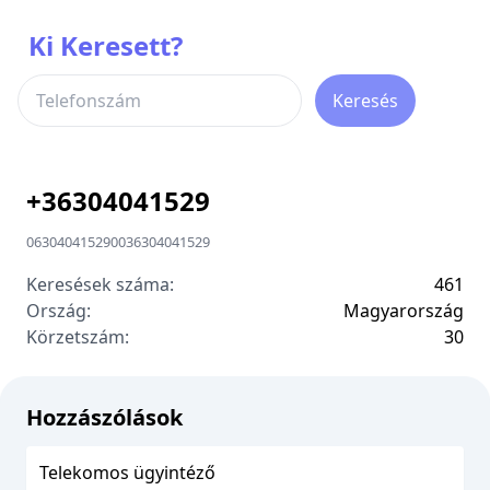
Ki Keresett?
Keresés
+
36304041529
06304041529
00
36304041529
Keresések száma:
461
Ország:
Magyarország
Körzetszám:
3
0
Hozzászólások
Telekomos ügyintéző