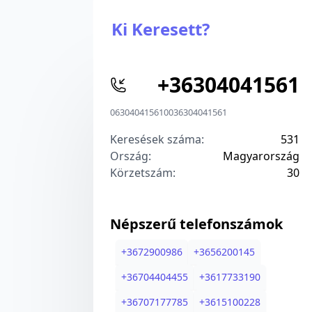
Ki Keresett?
+
36304041561
06304041561
00
36304041561
Keresések száma:
531
Ország:
Magyarország
Körzetszám:
3
0
Népszerű telefonszámok
+
3672900986
+
3656200145
+
36704404455
+
3617733190
+
36707177785
+
3615100228