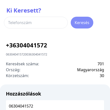
Ki Keresett?
Keresés
+
36304041572
06304041572
00
36304041572
Keresések száma:
701
Ország:
Magyarország
Körzetszám:
3
0
Hozzászólások
06304041572