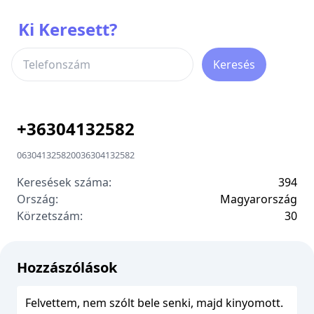
Ki Keresett?
Keresés
+
36304132582
06304132582
00
36304132582
Keresések száma:
394
Ország:
Magyarország
Körzetszám:
3
0
Hozzászólások
Felvettem, nem szólt bele senki, majd kinyomott.